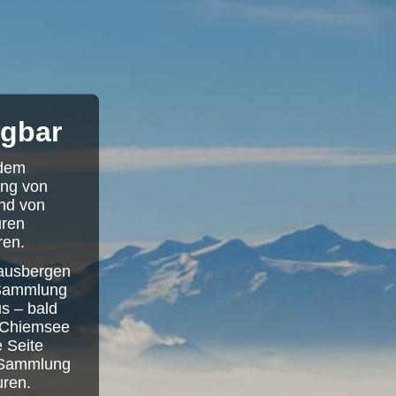
ügbar
 dem
ung von
and von
uren
ren.
Hausbergen
n Sammlung
us – bald
n Chiemsee
 Seite
e Sammlung
uren.