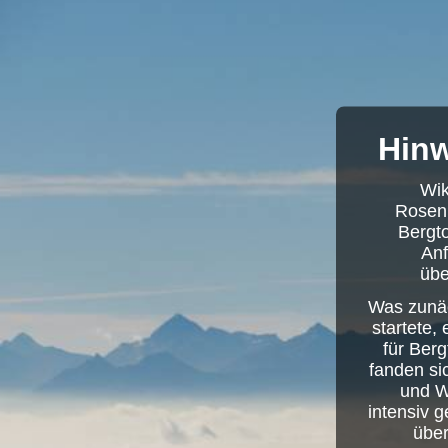
Hinw
Wik
Rosenh
Bergto
Anf
übe
Was zunäc
startete,
für Berg
fanden si
und W
intensiv 
über