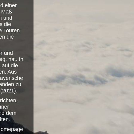
d einer
n Maß
n und
s die
e Touren
en die
or und
gt hat. In
 auf die
en. Aus
Bayerische
Bänden zu
(2021).
ichten,
iner
und dem
lten.
 Homepage