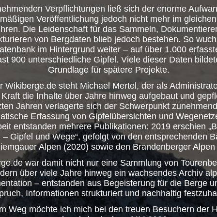
nehmenden Verpflichtungen ließ sich der enorme Aufwan
lmäßigen Veröffentlichung jedoch nicht mehr im gleiche
führen. Die Leidenschaft für das Sammeln, Dokumentiere
kturieren von Bergdaten blieb jedoch bestehen. So wuch
atenbank im Hintergrund weiter – auf über 1.000 erfasst
ast 900 unterschiedliche Gipfel. Viele dieser Daten bildet
Grundlage für spätere Projekte.
r Wikiberge.de steht Michael Mertel, der als Administrat
 Kraft die Inhalte über Jahre hinweg aufgebaut und gepfle
zten Jahren verlagerte sich der Schwerpunkt zunehmend
atische Erfassung von Gipfelübersichten und Wegenetz
beit entstanden mehrere Publikationen: 2019 erschien „
 – Gipfel und Wege“, gefolgt von den entsprechenden 
iemgauer Alpen (2020) sowie den Brandenberger Alpen 
rge.de war damit nicht nur eine Sammlung von Tourenber
dern über viele Jahre hinweg ein wachsendes Archiv alp
ntation – entstanden aus Begeisterung für die Berge 
ruch, Informationen strukturiert und nachhaltig festzuha
em Weg möchte ich mich bei den treuen Besuchern der