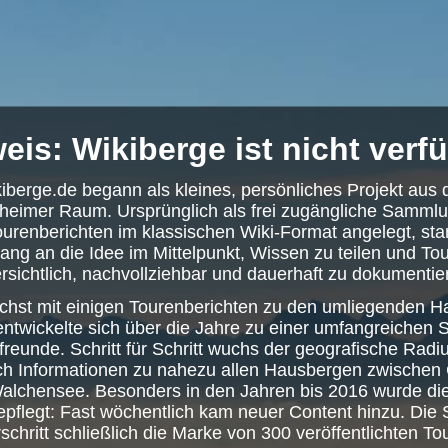
eis: Wikiberge ist nicht verf
iberge.de begann als kleines, persönliches Projekt aus
eimer Raum. Ursprünglich als frei zugängliche Samml
urenberichten im klassischen Wiki-Format angelegt, st
ang an die Idee im Mittelpunkt, Wissen zu teilen und To
rsichtlich, nachvollziehbar und dauerhaft zu dokumentie
hst mit einigen Tourenberichten zu den umliegenden 
 entwickelte sich über die Jahre zu einer umfangreiche
freunde. Schritt für Schritt wuchs der geografische Radi
ch Informationen zu nahezu allen Hausbergen zwische
alchensee. Besonders in den Jahren bis 2016 wurde die
gepflegt: Fast wöchentlich kam neuer Content hinzu. Di
schritt schließlich die Marke von 300 veröffentlichten To