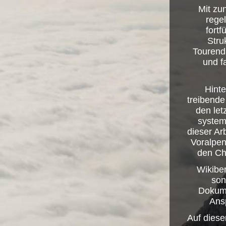
Mit zu
rege
fort
Stru
Tourend
und f
Hinte
treibende
den let
system
dieser Ar
Voralpen
den Ch
Wikibe
son
Dokume
Ansp
Auf dies